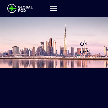
من
نحن
مَبنيٌّ ليواكب النمو. مُصمَّمٌ لخدمة الإنسان. مَدْفُوعٌ بالذكاء
الاصطناعي
في عالم تتسابق فيه الأفكار وتتجلى القيم، نحن نصيغ للعلامات