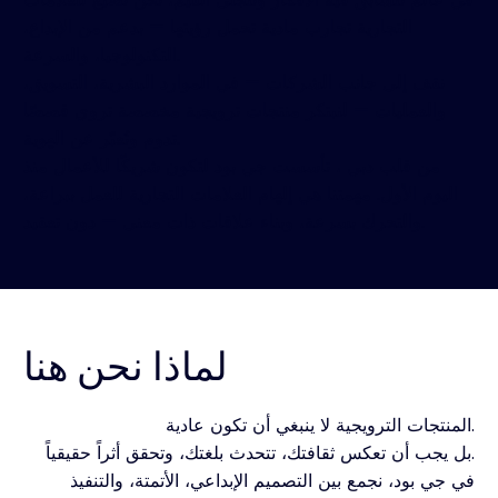
التجارية تجارب مادية تحمل رؤيتها — بدعم من الإبداع،
التكنولوجيا، والسرعة.
نقف إلى جانب الشركات — في الموارد البشرية، التسويق،
والعمليات — لنبتكر منتجات ترويجية مخصصة تروي قصصًا
تدوم وتُعبّر عن الهوية.
من قلب دبي ، تأسست جي بود لتكون شريكًا للأعمال منذ
اليوم الأول. مهمتنا هي إلهام العلامات التجارية للعمل ببراعة،
والتحرك بسرعة، وبناء علاقات ذات معنى — دون تعقيد.
لماذا نحن هنا
المنتجات الترويجية لا ينبغي أن تكون عادية.
بل يجب أن تعكس ثقافتك، تتحدث بلغتك، وتحقق أثراً حقيقياً.
في جي بود، نجمع بين التصميم الإبداعي، الأتمتة، والتنفيذ